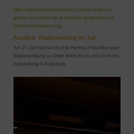
https://literaturradiohoerbahn.com/der-weg-zur-
grenze-le-chemin-de-la-frontiere-gespraech-mit-
ingvild-richardsen-hrsg
Ausblick: Radiosendung im Juli
Am 27. juli mache ich in br Heimat 3 Stunden eine
Radiosendung zu Grete Weils Buch und zur Kohn
Ausstellung in Augsburg