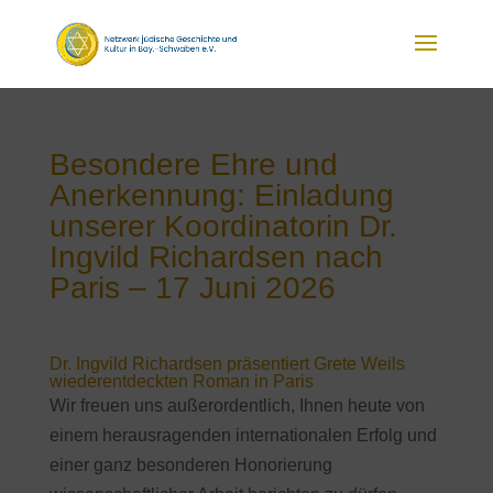
Besondere Ehre und
Anerkennung: Einladung
unserer Koordinatorin Dr.
Ingvild Richardsen nach
Paris – 17 Juni 2026
Dr. Ingvild Richardsen präsentiert Grete Weils
wiederentdeckten Roman in Paris
Wir freuen uns außerordentlich, Ihnen heute von
einem herausragenden internationalen Erfolg und
einer ganz besonderen Honorierung