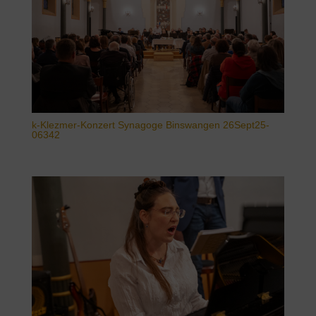
k-Klezmer-Konzert Synagoge Binswangen 26Sept25-
06342