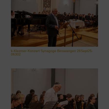
k-Klezmer-Konzert Synagoge Binswangen 26Sept25-
06302