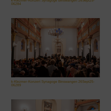
k-Klezmer-Konzert Synagoge Binswangen 26Sept25-
06284
k-Klezmer-Konzert Synagoge Binswangen 26Sept25-
06289