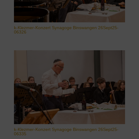
k-Klezmer-Konzert Synagoge Binswangen 26Sept25-
06326
k-Klezmer-Konzert Synagoge Binswangen 26Sept25-
06335