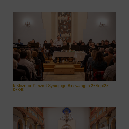
k-Klezmer-Konzert Synagoge Binswangen 26Sept25-
06340