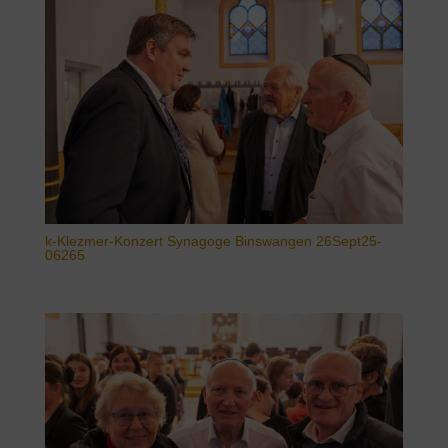
k-Klezmer-Konzert Synagoge Binswangen 26Sept25-
06265