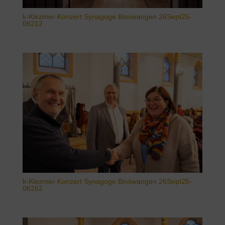
k-Klezmer-Konzert Synagoge Binswangen 26Sept25-
06212
k-Klezmer-Konzert Synagoge Binswangen 26Sept25-
06262