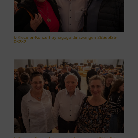
k-Klezmer-Konzert Synagoge Binswangen 26Sept25-
06282