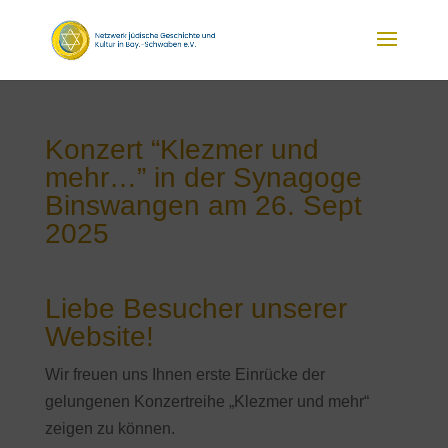
Konzert “Klezmer und
mehr…” in der Synagoge
Binswangen am 26. Sept
2025
Liebe Besucher unserer
Website!
Wir freuen uns Ihnen erste Einrücke der
gelungenen Konzertreihe „Klezmer und mehr“
zeigen zu können.