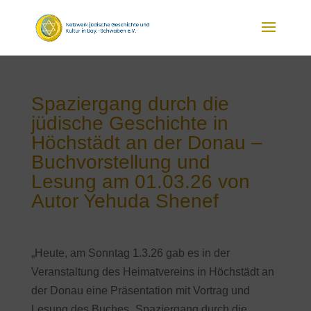
Spaziergang durch die
jüdische Geschichte in
Höchstädt an der Donau –
Buchvorstellung und
Lesung am 01.03.26 von
Autor Yehuda Shenef
„Heute, am Sonntag 1.3.26 gab es in der
Veranstaltung des Heimatvereins in Höchstädt an
der Donau eine Präsentation mit Vortrag und
Lesung des Buches „Spaziergang durch die