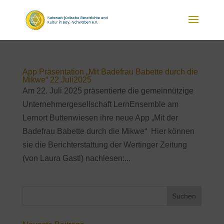
App Präsentation „Mit Badefrau Babette durch die
Mikwe“ 22.Juli2025
Am 22. Juli 2025 präsentierte die gemeinnützige
Unternehmergesellschaft LernEnsemble am
Lernort Buttenwiesen ihre neue App „Mit der
Badefrau Babette durch die Mikwe“ Hier können
sie die Berichterstattung der Wertinger Zeitung
(von Laura Gastl) nachlesen:...