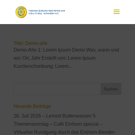
Titel: Demo-alle
Demo-Alle-1: Lorem Ipsum Demo Was, wann und
wo: Ort, Jahr Erstellt von: Lorem Ipsum
Kurzbeschreibung: Lorem...
Neueste Beiträge
26. Juli 2026 – Lernort Buttenwiesen 5.
Themensonntag – Café Einhorn spezial –
Virtueller Rundgang durch das Einhorn-Bender-