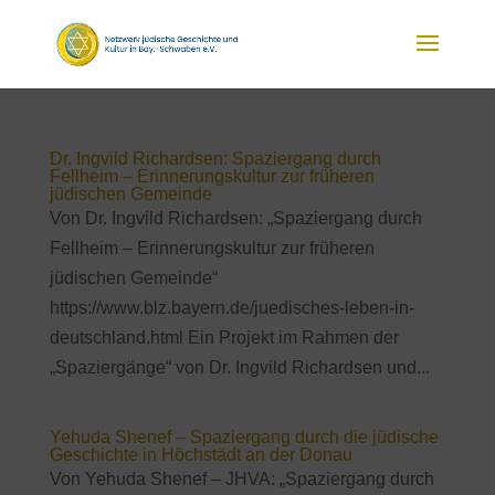
Dr. Ingvild Richardsen: Spaziergang durch
Fellheim – Erinnerungskultur zur früheren
jüdischen Gemeinde
Von Dr. Ingvild Richardsen: „Spaziergang durch
Fellheim – Erinnerungskultur zur früheren
jüdischen Gemeinde“
https://www.blz.bayern.de/juedisches-leben-in-
deutschland.html Ein Projekt im Rahmen der
„Spaziergänge“ von Dr. Ingvild Richardsen und...
Yehuda Shenef – Spaziergang durch die jüdische
Geschichte in Höchstädt an der Donau
Von Yehuda Shenef – JHVA: „Spaziergang durch