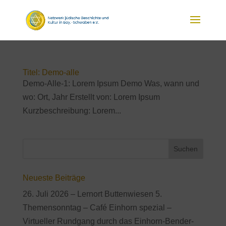
Titel: Demo-alle
Demo-Alle-1: Lorem Ipsum Demo Was, wann und
wo: Ort, Jahr Erstellt von: Lorem Ipsum
Kurzbeschreibung: Lorem...
Neueste Beiträge
26. Juli 2026 – Lernort Buttenwiesen 5.
Themensonntag – Café Einhorn spezial –
Virtueller Rundgang durch das Einhorn-Bender-