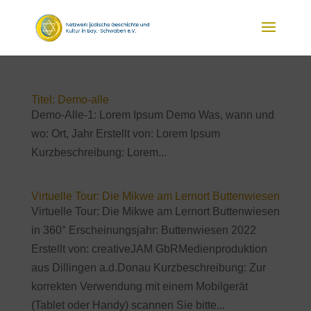
Titel: Demo-alle
Demo-Alle-1: Lorem Ipsum Demo Was, wann und
wo: Ort, Jahr Erstellt von: Lorem Ipsum
Kurzbeschreibung: Lorem...
Virtuelle Tour: Die Mikwe am Lernort Buttenwiesen
Virtuelle Tour: Die Mikwe am Lernort Buttenwiesen
in 360° Erscheinungsjahr: Buttenwiesen 2022
Erstellt von: creativeJAM GbRMedienproduktion
aus Dillingen a.d.Donau Kurzbeschreibung: Zur
korrekten Verwendung mit einem Mobilgerät
(Tablet oder Handy) scannen Sie bitte...